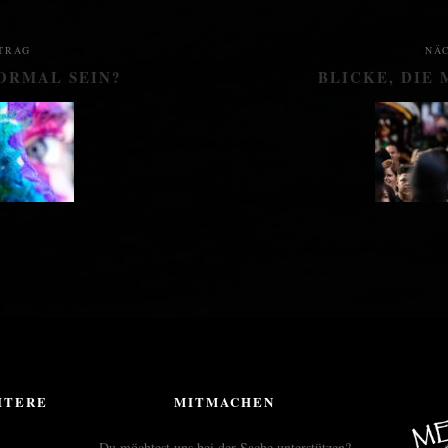
TRAG
NÄ
ORMAL SEIN?
BLICKE, DIE
ITERE
MITMACHEN
Du möchtest uns bei der Sache unterstützen?