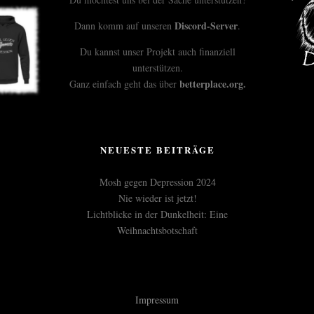
Discord-Server
Dann komm auf unseren
.
Du kannst unser Projekt auch finanziell
unterstützen.
betterplace.org
.
Ganz einfach geht das über
NEUESTE BEITRÄGE
Mosh gegen Depression 2024
Nie wieder ist jetzt!
Lichtblicke in der Dunkelheit: Eine
Weihnachtsbotschaft
Impressum